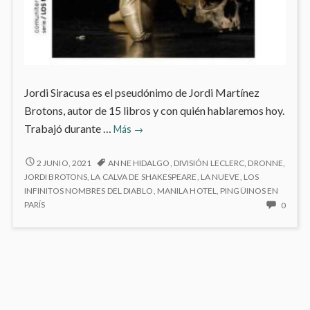
Jordi Siracusa es el pseudónimo de Jordi Martínez
Brotons, autor de 15 libros y con quién hablaremos hoy.
Mi
Trabajó durante …
Más
→
personaje
del
MI
2 JUNIO, 2021
ANNE HIDALGO
,
DIVISIÓN LECLERC
,
DRONNE
,
PERSONAJE
mes:
JORDI BROTONS
,
LA CALVA DE SHAKESPEARE
,
LA NUEVE
,
LOS
DEL
INFINITOS NOMBRES DEL DIABLO
,
MANILA HOTEL
,
PINGÜINOS EN
Jordi
MES:
NO
PARÍS
0
Siracusa
JORDI
HAY
SIRACUSA
COME
EN
MI
PERS
DEL
MES: