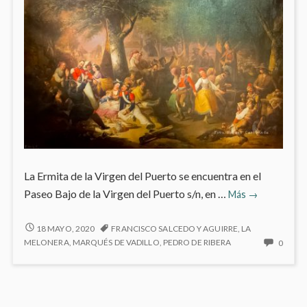
La Ermita de la Virgen del Puerto se encuentra en el
Ermita
Paseo Bajo de la Virgen del Puerto s/n, en …
Más
→
de
la
ERMITA
18 MAYO, 2020
FRANCISCO SALCEDO Y AGUIRRE
,
LA
DE
Virgen
NO
MELONERA
,
MARQUÉS DE VADILLO
,
PEDRO DE RIBERA
0
LA
HAY
del
VIRGEN
COME
Puerto
DEL
EN
PUERTO
ERMIT