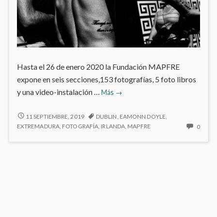
Hasta el 26 de enero 2020 la Fundación MAPFRE
expone en seis secciones,153 fotografías, 5 foto libros
Fotografías
y una video-instalación …
Más
→
de
Eamonn
FOTOGRAFÍAS
11 SEPTIEMBRE, 2019
DUBLIN
,
EAMONN DOYLE
,
DE
Doyle
NO
EXTREMADURA
,
FOTOGRAFÍA
,
IRLANDA
,
MAPFRE
0
EAMONN
HAY
en
DOYLE
COME
MAPFRE
EN
EN
Bárbara
MAPFRE
FOTO
de
BÁRBARA
DE
DE
Braganza
EAM
BRAGANZA
DOYL
EN
MAPF