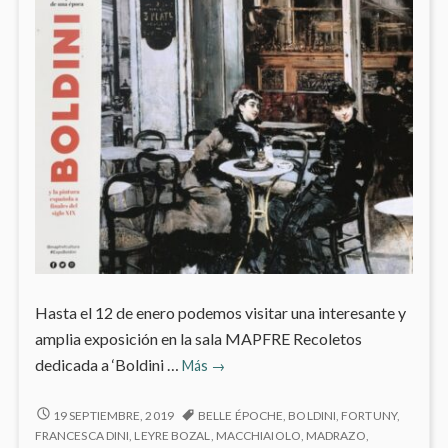
Hasta el 12 de enero podemos visitar una interesante y
amplia exposición en la sala MAPFRE Recoletos
‘Boldini
dedicada a ‘Boldini …
Más
→
y
la
‘BOLDINI
19 SEPTIEMBRE, 2019
BELLE ÉPOCHE
,
BOLDINI
,
FORTUNY
,
Y
pintura
FRANCESCA DINI
,
LEYRE BOZAL
,
MACCHIAIOLO
,
MADRAZO
,