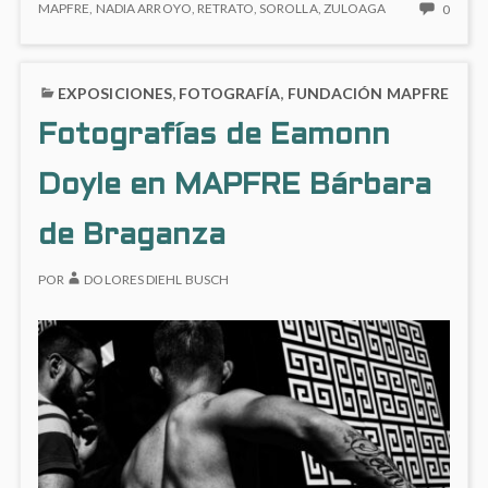
LA
NO
MAPFRE
,
NADIA ARROYO
,
RETRATO
,
SOROLLA
,
ZULOAGA
0
española
PINTURA
HAY
a
ESPAÑOLA
COME
finales
A
EN
del
EXPOSICIONES
,
FOTOGRAFÍA
,
FUNDACIÓN MAPFRE
FINALES
‘BOLD
DEL
siglo
Y
Fotografías de Eamonn
SIGLO
LA
XIX’
XIX’
PINT
en
EN
Doyle en MAPFRE Bárbara
ESPA
MAPFRE
MAPFRE
A
Recoletos
RECOLETOS
FINAL
de Braganza
DEL
SIGLO
POR
DOLORES DIEHL BUSCH
XIX’
EN
MAPF
RECO