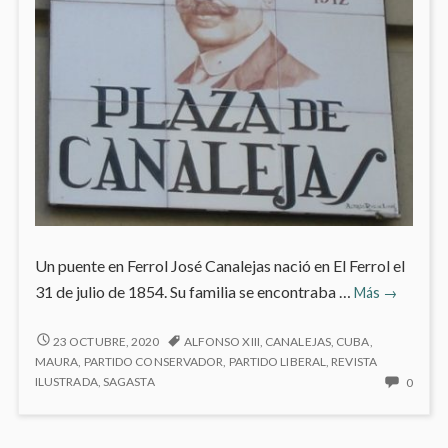
Un puente en Ferrol José Canalejas nació en El Ferrol el
José
31 de julio de 1854. Su familia se encontraba …
Más
→
Canalejas
JOSÉ
23 OCTUBRE, 2020
ALFONSO XIII
,
CANALEJAS
,
CUBA
,
CANALEJAS
MAURA
,
PARTIDO CONSERVADOR
,
PARTIDO LIBERAL
,
REVISTA
NO
ILUSTRADA
,
SAGASTA
0
HAY
COME
EN