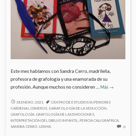
Este mes hablamos con Sandra Cerro, madrileña,
profesora de grafología y una enamorada de su
Mi
profesión. Aunque muchos no consideren …
Más
→
personaje
del
MI
18 ENERO, 2021
CENTRO DE ESTUDIOS SUPERIORES
PERSONAJE
mes:
CARDENAL CISNEROS
,
GARAFOLOGÍA DE LA SEDUCCIÓN
,
DEL
GRAFOLOGÍA
,
GRAFOLOGÍA DE LAS EMOCIONES
,
Sandra
MES:
INTERPRETACIÓN DEL DIBUJO INFANTIL
,
PERICIA CALIGRAFRICA
,
Cerro
SANDRA
NO
SANDRA CERRO
,
UDIMA
0
CERRO
HAY