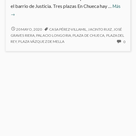
Chueca
el barrio de Justicia. Tres plazas En Chueca hay …
Más
→
CHUECA
20 MAYO, 2020
CASA PÉREZ-VILLAMIL
,
JACINTO RUIZ
,
JOSÉ
GRAVES RIERA
,
PALACIO LONGORIA
,
PLAZA DE CHUECA
,
PLAZA DEL
NO
REY
,
PLAZA VÁZQUEZ DE MELLA
0
HAY
COME
EN
CHUE