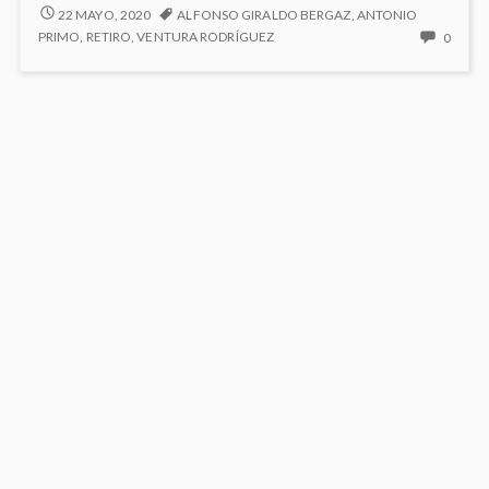
la
FUENTE
22 MAYO, 2020
ALFONSO GIRALDO BERGAZ
,
ANTONIO
DE
Alcachofa
NO
PRIMO
,
RETIRO
,
VENTURA RODRÍGUEZ
0
LA
HAY
ALCACHOFA
COME
EN
FUEN
DE
LA
ALCA