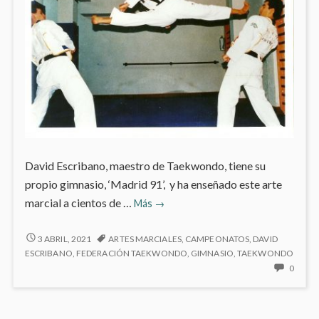
David Escribano, maestro de Taekwondo, tiene su
propio gimnasio, ‘Madrid 91’, y ha enseñado este arte
Mi
marcial a cientos de …
Más
→
personaje
del
MI
3 ABRIL, 2021
ARTES MARCIALES
,
CAMPEONATOS
,
DAVID
PERSONAJE
mes:
ESCRIBANO
,
FEDERACIÓN TAEKWONDO
,
GIMNASIO
,
TAEKWONDO
DEL
NO
0
David
MES:
HAY
Escribano
DAVID
COME
ESCRIBANO
EN