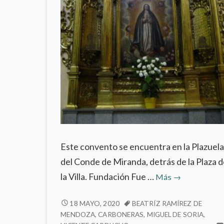
Este convento se encuentra en la Plazuel
del Conde de Miranda, detrás de la Plaza 
Convento
la Villa. Fundación Fue …
Más
→
de
Corpus
CONVENTO
18 MAYO, 2020
BEATRÍZ RAMÍREZ DE
DE
MENDOZA
,
CARBONERAS
,
MIGUEL DE SORIA
,
Cristi