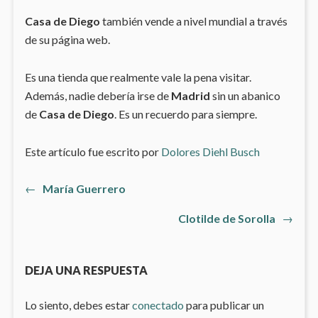
Casa de Diego
también vende a nivel mundial a través
de su página web.
Es una tienda que realmente vale la pena visitar.
Además, nadie debería irse de
Madrid
sin un abanico
de
Casa de Diego
. Es un recuerdo para siempre.
Este artículo fue escrito por
Dolores Diehl Busch
Artículo
←
María Guerrero
Navegación
anterior:
Artículo
Clotilde de Sorolla
→
de
siguiente
entradas
DEJA UNA RESPUESTA
Lo siento, debes estar
conectado
para publicar un