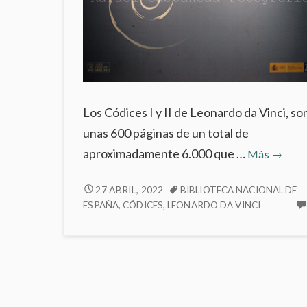
Los Códices I y II de Leonardo da Vinci, so
unas 600 páginas de un total de
El
aproximadamente 6.000 que …
Más
→
imagin
de
EL
27 ABRIL, 2022
BIBLIOTECA NACIONAL DE
IMAGINARIO
ESPAÑA
,
CÓDICES
,
LEONARDO DA VINCI
Leonar
DE
Los
LEONARDO.
Códice
LOS
Madri
CÓDICES
MADRID