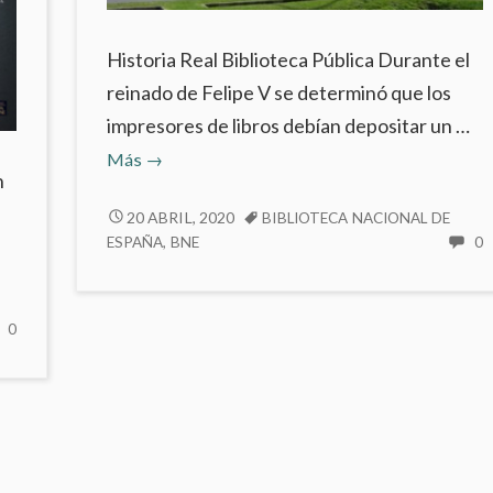
Historia Real Biblioteca Pública Durante el
reinado de Felipe V se determinó que los
impresores de libros debían depositar un …
Biblioteca
Más
→
n
Nacional
de
BIBLIOTECA
20 ABRIL, 2020
BIBLIOTECA NACIONAL DE
NACIONAL
ESPAÑA
,
BNE
0
España
H
DE
ario
C
ESPAÑA
E
NO
0
do.
B
HAY
N
COMENTARIOS
D
s
EN
E
d
EL
IMAGINARIO
DE