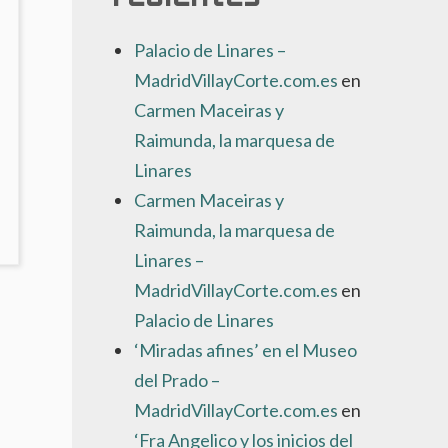
Palacio de Linares –
MadridVillayCorte.com.es
en
Carmen Maceiras y
Raimunda, la marquesa de
Linares
Carmen Maceiras y
NO
Raimunda, la marquesa de
AY
Linares –
OMENTARIOS
N
MadridVillayCorte.com.es
en
IBLIOTECA
Palacio de Linares
ACIONAL
‘Miradas afines’ en el Museo
E
SPAÑA
del Prado –
MadridVillayCorte.com.es
en
‘Fra Angelico y los inicios del