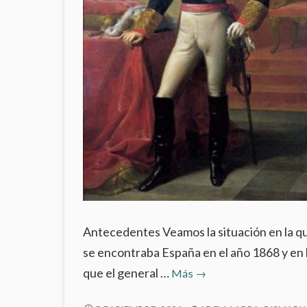
Antecedentes Veamos la situación en la q
se encontraba España en el año 1868 y en 
Amadeo
que el general …
Más
→
de