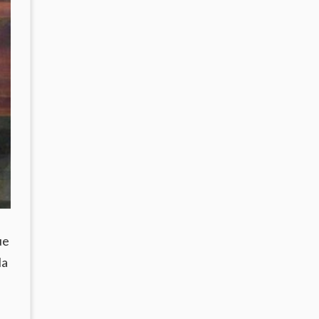
ue
la