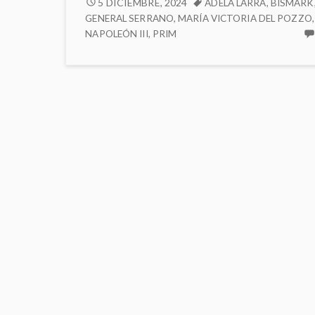
Saboya
AMADEO
5 DICIEMBRE, 2024
ADELA LARRA
,
BISMARK
DE
GENERAL SERRANO
,
MARÍA VICTORIA DEL POZZO
,
y
SABOYA
NAPOLEÓN III
,
PRIM
María
Y
Victoria
MARÍA
del
VICTORIA
Pozzo
DEL
POZZO