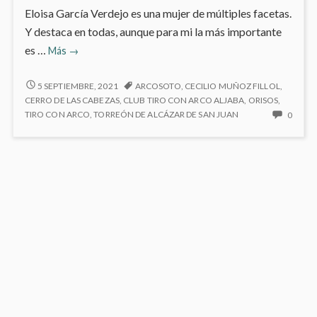
Eloisa García Verdejo es una mujer de múltiples facetas.
Y destaca en todas, aunque para mi la más importante
Mi
es …
Más
→
personaje
del
MI
5 SEPTIEMBRE, 2021
ARCOSOTO
,
CECILIO MUÑOZ FILLOL
,
PERSONAJE
mes:
CERRO DE LAS CABEZAS
,
CLUB TIRO CON ARCO ALJABA
,
ORISOS
,
DEL
NO
TIRO CON ARCO
,
TORREÓN DE ALCÁZAR DE SAN JUAN
0
Eloísa
MES:
HAY
García
ELOÍSA
COME
Verdejo
GARCÍA
EN
VERDEJO
MI
PERS
DEL
MES:
ELOÍS
GARC
VERD