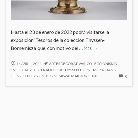
Hasta el 23 de enero de 2022 podrá visitarse la
exposición ‘Tesoros de la colección Thyssen-
Tesoros
Bornemisza‘ que, con motivo del …
Más
→
de
la
TESOROS
14 ABRIL, 2021
ARTES DECORATIVAS
,
COLECCIONISMO
,
DE
colección
EVELIO ACVEDO
,
FRANCESCA THYSSEN-BORNEMISZA
,
HANS
LA
NO
HEINRICH THYSSEN-BORNEMISZA
,
MAR BOROBIA
0
Thyssen-
COLECCIÓN
HAY
Bornemisza
THYSSEN-
COME
BORNEMISZA
EN
TESO
DE
LA
COLE
THYSS
BORN