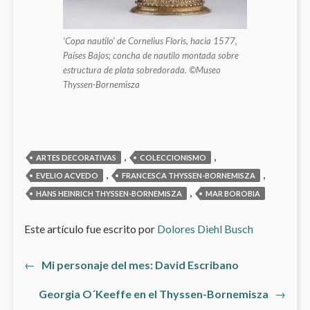
‘Copa nautilo’ de Cornelius Floris, hacia 1577,
Países Bajos; concha de nautilo montada sobre
estructura de plata sobredorada. ©Museo
Thyssen-Bornemisza
,
,
ARTES DECORATIVAS
COLECCIONISMO
,
,
EVELIO ACVEDO
FRANCESCA THYSSEN-BORNEMISZA
,
HANS HEINRICH THYSSEN-BORNEMISZA
MAR BOROBIA
Este artículo fue escrito por
Dolores Diehl Busch
Artículo
←
Mi personaje del mes: David Escribano
Navegación
anterior:
Artículo
Georgia O´Keeffe en el Thyssen-Bornemisza
→
de