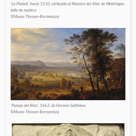
‘La Piedad’, hacia 1510, atribuída al Maestro del Altar de Wettringen,
talla de madera
©Museo Thyssen-Bornemisza
‘Paisaje del Rhín’, 1663, de Herman Saftleben
©Museo Thyssen-Bornemisza