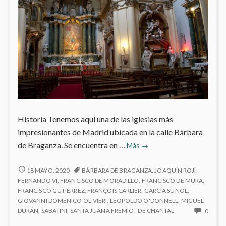
Historia Tenemos aquí una de las iglesias más
impresionantes de Madrid ubicada en la calle Bárbara
Iglesia
de Braganza. Se encuentra en …
Más
→
de
Santa
IGLESIA
18 MAYO, 2020
BÁRBARA DE BRAGANZA. JOAQUÍN ROJÍ
,
DE
Bárbara
FERNANDO VI
,
FRANCISCO DE MORADILLO
,
FRANCISCO DE MURA
,
SANTA
FRANCISCO GUTIÉRREZ
,
FRANÇOIS CARLIER
,
GARCÍA SUÑOL
,
–
BÁRBARA
GIOVANNI DOMENICO OLIVIERI
,
LEOPOLDO O'DONNELL
,
MIGUEL
Salesas
–
NO
DURÁN
,
SABATINI
,
SANTA JUANA FREMIOT DE CHANTAL
0
Reales
SALESAS
HAY