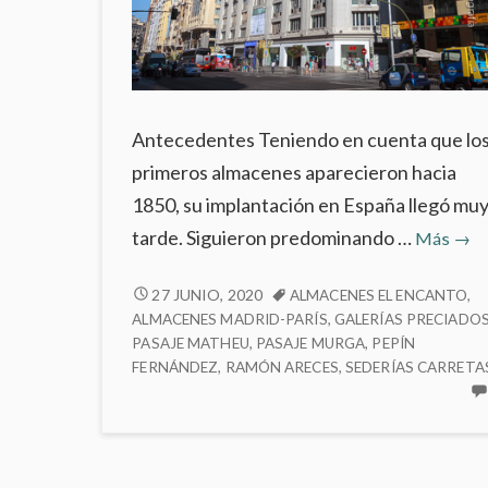
Antecedentes Teniendo en cuenta que lo
primeros almacenes aparecieron hacia
1850, su implantación en España llegó mu
Pasa
tarde. Siguieron predominando …
Más
→
Com
y
PASAJES
27 JUNIO, 2020
ALMACENES EL ENCANTO
,
COMERCIALES
ALMACENES MADRID-PARÍS
,
GALERÍAS PRECIADO
Gra
Y
PASAJE MATHEU
,
PASAJE MURGA
,
PEPÍN
Alm
FERNÁNDEZ
,
RAMÓN ARECES
,
SEDERÍAS CARRETA
GRANDES
en
ALMACENES
Mad
EN
MADRID