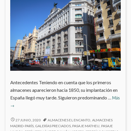
Antecedentes Teniendo en cuenta que los primeros
almacenes aparecieron hacia 1850, su implantación en
Pasaj
España llegó muy tarde. Siguieron predominando …
Más
Comer
→
y
Gran
PASAJES
27 JUNIO, 2020
ALMACENES EL ENCANTO
,
ALMACENES
Almac
COMERCIALES
MADRID-PARÍS
,
GALERÍAS PRECIADOS
,
PASAJE MATHEU
,
PASAJE