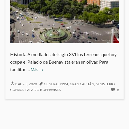
Historia A mediados del siglo XVI los terrenos que hoy
ocupa el Palacio de Buenavista eran un olivar. Para
Palacio
facilitar …
Más
→
de
Buenavista
PALACIO
8 ABRIL, 2020
GENERAL PRIM
,
GRAN CAPITÁN
,
MINISTERIO
DE
NO
GUERRA
,
PALACIO BUENAVISTA
0
BUENAVISTA
HAY
COME
EN
PALAC
DE
BUEN