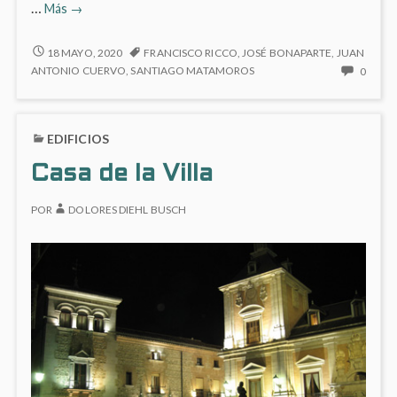
Iglesia
…
Más
→
de
Santiago
IGLESIA
18 MAYO, 2020
FRANCISCO RICCO
,
JOSÉ BONAPARTE
,
JUAN
DE
y
NO
ANTONIO CUERVO
,
SANTIAGO MATAMOROS
0
SANTIAGO
HAY
San
Y
COME
Juan
SAN
EN
EDIFICIOS
JUAN
IGLES
DE
Casa de la Villa
SANT
Y
POR
DOLORES DIEHL BUSCH
SAN
JUAN