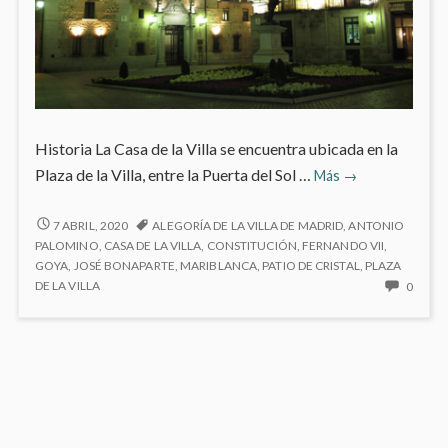
Historia La Casa de la Villa se encuentra ubicada en la
Casa
Plaza de la Villa, entre la Puerta del Sol …
Más
→
de
la
CASA
7 ABRIL, 2020
ALEGORÍA DE LA VILLA DE MADRID
,
ANTONIO
DE
Villa
PALOMINO
,
CASA DE LA VILLA
,
CONSTITUCIÓN
,
FERNANDO VII
,
LA
GOYA
,
JOSÉ BONAPARTE
,
MARIBLANCA
,
PATIO DE CRISTAL
,
PLAZA
VILLA
NO
DE LA VILLA
0
HAY
COME
EN
CASA
DE
LA
VILLA