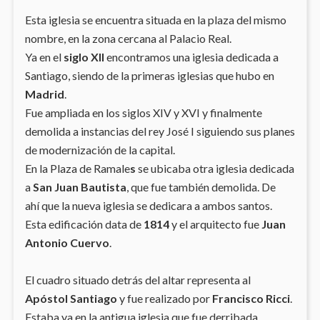
Esta iglesia se encuentra situada en la plaza del mismo
nombre, en la zona cercana al Palacio Real.
Ya en el
siglo XII
encontramos una iglesia dedicada a
Santiago, siendo de la primeras iglesias que hubo en
Madrid
.
Fue ampliada en los siglos XIV y XVI y finalmente
demolida a instancias del rey José I siguiendo sus planes
de modernización de la capital.
En la Plaza de Ramale
s
se ubicaba otra iglesia dedicada
a
San Juan Bautista
, que fue también demolida. De
ahí que la nueva iglesia se dedicara a ambos santos.
Esta edificación data de
1814
y el arquitecto fue
Juan
Antonio Cuervo
.
El cuadro situado detrás del altar representa al
Apóstol Santiago
y fue realizado por
Francisco Ricci
.
Estaba ya en la antigua iglesia que fue derribada.