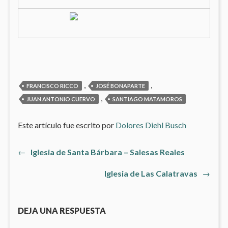
,
,
FRANCISCO RICCO
JOSÉ BONAPARTE
,
JUAN ANTONIO CUERVO
SANTIAGO MATAMOROS
Este artículo fue escrito por
Dolores Diehl Busch
Artículo
←
Iglesia de Santa Bárbara – Salesas Reales
Navegación
anterior:
Artículo
Iglesia de Las Calatravas
→
de
siguiente
entradas
DEJA UNA RESPUESTA