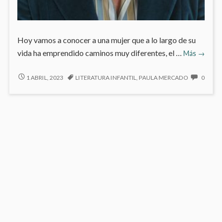
Hoy vamos a conocer a una mujer que a lo largo de su
Mi
vida ha emprendido caminos muy diferentes, el …
Más
→
persona
del
MI
NO
1 ABRIL, 2023
LITERATURA INFANTIL
,
PAULA MERCADO
0
PERSONAJE
HAY
mes:
DEL
COME
Paula
MES:
EN
Mercad
PAULA
MI
Gacimar
MERCADO
PERS
GACIMARTÍN
DEL
MES:
PAUL
MERC
GACI