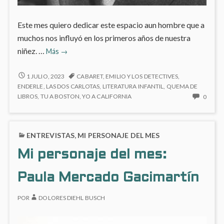
Este mes quiero dedicar este espacio aun hombre que a
muchos nos influyó en los primeros años de nuestra
Mi
niñez. …
Más
→
personaje
del
MI
1 JULIO, 2023
CABARET
,
EMILIO Y LOS DETECTIVES
,
PERSONAJE
mes:
ENDERLE
,
LAS DOS CARLOTAS
,
LITERATURA INFANTIL
,
QUEMA DE
DEL
NO
LIBROS
,
TU A BOSTON
,
YO A CALIFORNIA
0
Erich
MES:
HAY
Kästner
ERICH
COME
KÄSTNER
EN
ENTREVISTAS
,
MI PERSONAJE DEL MES
MI
PERS
Mi personaje del mes:
DEL
MES:
Paula Mercado Gacimartín
ERICH
KÄST
POR
DOLORES DIEHL BUSCH