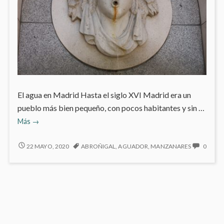
El agua en Madrid Hasta el siglo XVI Madrid era un
pueblo más bien pequeño, con pocos habitantes y sin …
Las
Más
→
fuentes
de
LAS
NO
22 MAYO, 2020
ABROÑIGAL
,
AGUADOR
,
MANZANARES
0
FUENTES
HAY
Madrid
DE
COME
MADRID
EN
LAS
FUEN
DE
MADR