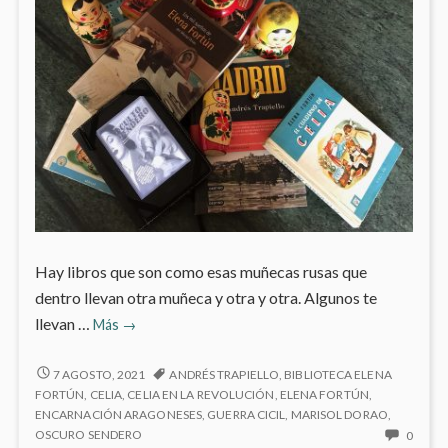
Hay libros que son como esas muñecas rusas que
dentro llevan otra muñeca y otra y otra. Algunos te
Mi
llevan …
Más
→
personaje
del
MI
7 AGOSTO, 2021
ANDRÉS TRAPIELLO
,
BIBLIOTECA ELENA
PERSONAJE
mes:
FORTÚN
,
CELIA
,
CELIA EN LA REVOLUCIÓN
,
ELENA FORTÚN
,
DEL
ENCARNACIÓN ARAGONESES
,
GUERRA CICIL
,
MARISOL DORAO
,
Celia
MES:
NO
OSCURO SENDERO
0
o