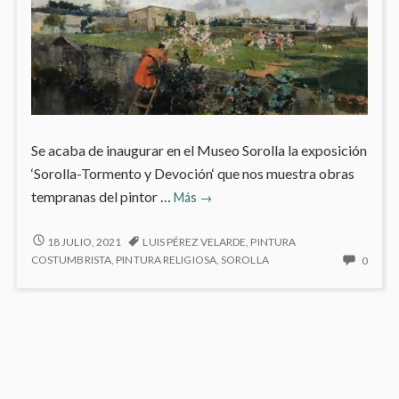
Se acaba de inaugurar en el Museo Sorolla la exposición
‘Sorolla-Tormento y Devoción‘ que nos muestra obras
Nueva
tempranas del pintor …
Más
→
exposición:
Sorolla-
NUEVA
18 JULIO, 2021
LUIS PÉREZ VELARDE
,
PINTURA
EXPOSICIÓN:
Tormento
NO
COSTUMBRISTA
,
PINTURA RELIGIOSA
,
SOROLLA
0
SOROLLA-
HAY
y
TORMENTO
COME
Devoción
Y
EN
DEVOCIÓN
NUEV
EXPOS
SORO
TORM