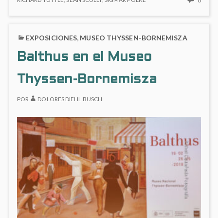
0
permanente’
RETO
HAY
en
PERMANENTE’
COME
Caixaforum
EN
EN
EXPOSICIONES
,
MUSEO THYSSEN-BORNEMISZA
CAIXAFORUM
‘LA
PINTU
Balthus en el Museo
UN
RETO
Thyssen-Bornemisza
PERM
EN
CAIX
POR
DOLORES DIEHL BUSCH