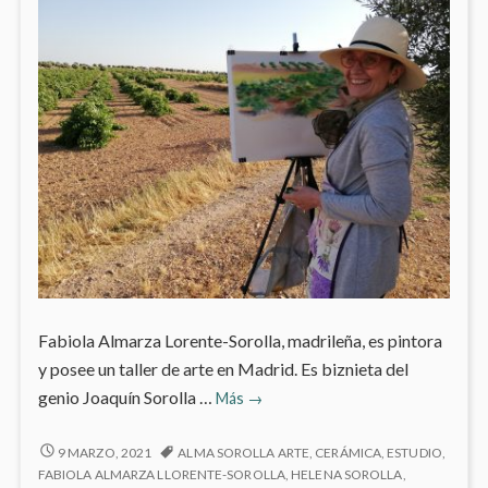
Fabiola Almarza Lorente-Sorolla, madrileña, es pintora
y posee un taller de arte en Madrid. Es biznieta del
Mi
genio Joaquín Sorolla …
Más
→
personaje
del
MI
9 MARZO, 2021
ALMA SOROLLA ARTE
,
CERÁMICA
,
ESTUDIO
,
PERSONAJE
mes:
FABIOLA ALMARZA LLORENTE-SOROLLA
,
HELENA SOROLLA
,