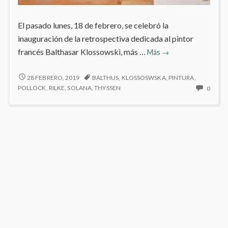
El pasado lunes, 18 de febrero, se celebró la
inauguración de la retrospectiva dedicada al pintor
Balthus
francés Balthasar Klossowski, más …
Más
→
en
el
BALTHUS
28 FEBRERO, 2019
BALTHUS
,
KLOSSOSWSKA
,
PINTURA
,
EN
Museo
NO
POLLOCK
,
RILKE
,
SOLANA
,
THYSSEN
0
EL
HAY
Thyssen-
MUSEO
COME
Bornemisza
THYSSEN-
EN
BORNEMISZA
BALT
EN
EL
MUSE
THYSS
BORN