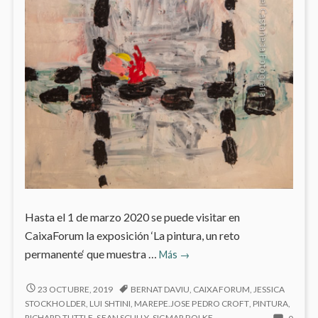
Hasta el 1 de marzo 2020 se puede visitar en
CaixaForum la exposición ‘La pintura, un reto
‘La
permanente‘ que muestra …
Más
→
pintura,
un
‘LA
23 OCTUBRE, 2019
BERNAT DAVIU
,
CAIXAFORUM
,
JESSICA
PINTURA,
reto
STOCKHOLDER
,
LUI SHTINI
,
MAREPE.JOSE PEDRO CROFT
,
PINTURA
,
UN
NO
RICHARD TUTTLE
,
SEAN SCULLY
,
SIGMAR POLKE