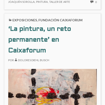
DEL
NO
JOAQUIÍN SOROLLA
,
PINTURA
,
TALLER DE ARTE
0
Fabiola
MES:
HAY
Almarza
FABIOLA
COME
Lorente-
ALMARZA
EN
Sorolla
EXPOSICIONES
,
FUNDACIÓN CAIXAFORUM
LORENTE-
MI
SOROLLA
PERS
‘La pintura, un reto
DEL
MES:
permanente’ en
FABIO
ALMA
LORE
Caixaforum
SORO
POR
DOLORES DIEHL BUSCH