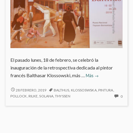
El pasado lunes, 18 de febrero, se celebró la
inauguración de la retrospectiva dedicada al pintor
Balthus
francés Balthasar Klossowski, más …
Más
→
en
el
BALTHUS
28 FEBRERO, 2019
BALTHUS
,
KLOSSOSWSKA
,
PINTURA
,
EN
Museo
NO
POLLOCK
,
RILKE
,
SOLANA
,
THYSSEN
0
EL
HAY
Thyssen-
MUSEO
COME
Bornemisza
THYSSEN-
EN
BORNEMISZA
BALT
EN
EL