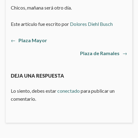
Chicos, mañana será otro día.
Este artículo fue escrito por
Dolores Diehl Busch
Artículo
←
Plaza Mayor
Navegación
anterior:
Artículo
Plaza de Ramales
→
de
siguiente
entradas
DEJA UNA RESPUESTA
Lo siento, debes estar
conectado
para publicar un
comentario.