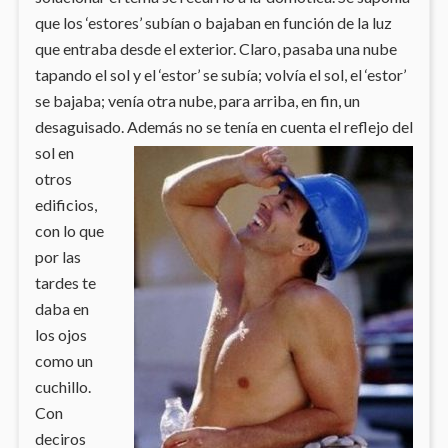
que los ‘estores’ subían o bajaban en función de la luz
que entraba desde el exterior. Claro, pasaba una nube
tapando el sol y el ‘estor’ se subía; volvía el sol, el ‘estor’
se bajaba; venía otra nube, para arriba, en fin, un
desaguisado. Además no se
tenía en cuenta el reflejo del
sol en
otros
edificios,
con lo que
por las
tardes te
daba en
los ojos
como un
cuchillo.
Con
deciros