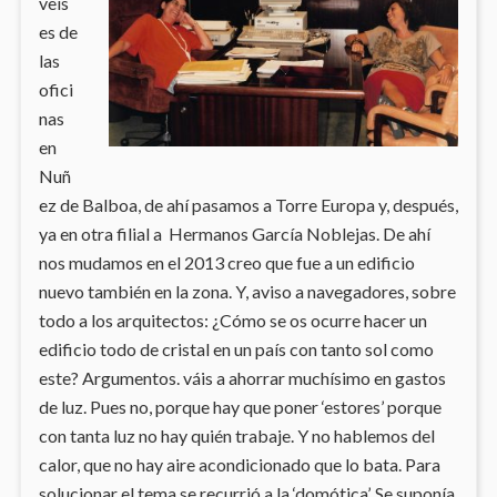
veís
es de
las
ofici
nas
en
Nuñ
ez de Balboa, de ahí pasamos a Torre Europa y, después,
ya en otra filial a Hermanos García Noblejas. De ahí
nos mudamos en el 2013 creo que fue a un edificio
nuevo también en la zona. Y, aviso a navegadores, sobre
todo a los arquitectos: ¿Cómo se os ocurre hacer un
edificio todo de cristal en un país con tanto sol como
este? Argumentos. váis a ahorrar muchísimo en gastos
de luz. Pues no, porque hay que poner ‘estores’ porque
con tanta luz no hay quién trabaje. Y no hablemos del
calor, que no hay aire acondicionado que lo bata. Para
solucionar el tema se recurrió a la ‘domótica’. Se suponía