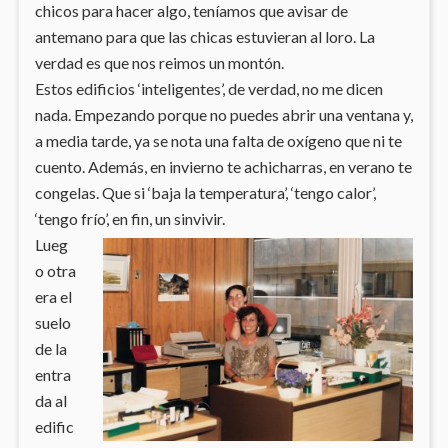
chicos para hacer algo, teníamos que avisar de
antemano para que las chicas estuvieran al loro. La
verdad es que nos reimos un montón.
Estos edificios ‘inteligentes’, de verdad, no me dicen
nada. Empezando porque no puedes abrir una ventana y,
a media tarde, ya se nota una falta de oxígeno que ni te
cuento. Además, en invierno te achicharras, en verano te
congelas. Que si ‘baja la temperatura’, ‘tengo calor’,
‘tengo frío’, en fin, un sinvivir.
Lueg
o otra
era el
suelo
de la
entra
da al
edific