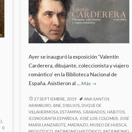
Ayer se inauguró la exposición ‘Valentín
Carderera, dibujante, coleccionista y viajero
romántico‘ en la Biblioteca Nacional de
‘Valentín
España. Asistieron al …
Más
→
Carderera,
dibujante,
‘VALENTÍN
27 SEPTIEMBRE, 2019
ANA SANTOS
CARDERERA,
ARAMBURO
,
BNE
,
DIBUJOS
,
DUQUE DE
coleccionista
DIBUJANTE,
VILLAHERMOSA
,
ESTAMPAS
,
GRABADOS
,
HÁBITOS
,
y
ICONOGRAFÍA ESPAÑOLA
,
JOSÉ LUIS COLOMER
,
JOSÉ
COLECCIONISTA
D
,
viajero
MARÍA LANZAROTE
,
MADRAZO
,
MUSEO DE HUESCA
,
Y
NO
0
romántico’
NEOGÓTICO
,
PATIMONIO HISTÓRICO
,
PATRIMONIO