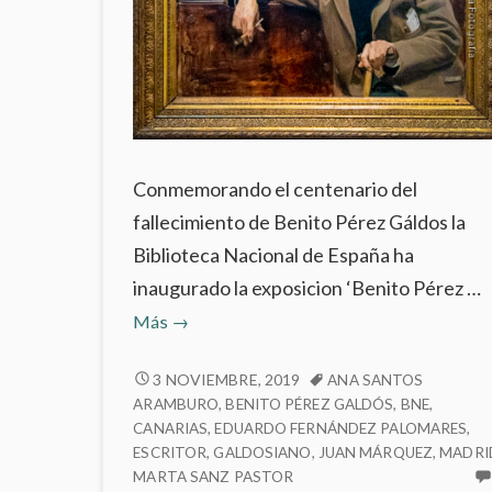
Conmemorando el centenario del
fallecimiento de Benito Pérez Gáldos la
Biblioteca Nacional de España ha
inaugurado la exposicion ‘Benito Pérez …
‘Benito
Más
→
Pérez
Galdós:
‘BENITO
3 NOVIEMBRE, 2019
ANA SANTOS
PÉREZ
ARAMBURO
,
BENITO PÉREZ GALDÓS
,
BNE
,
La
GALDÓS:
CANARIAS
,
EDUARDO FERNÁNDEZ PALOMARES
,
verdad
ESCRITOR
,
GALDOSIANO
,
JUAN MÁRQUEZ
,
MADRI
LA
humana’
MARTA SANZ PASTOR
VERDAD