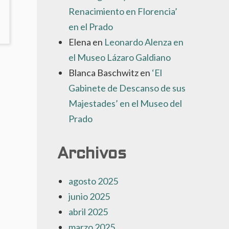
Renacimiento en Florencia’
NO
en el Prado
AY
Elena
en
Leonardo Alenza en
OMENTARIOS
N
el Museo Lázaro Galdiano
VALENTÍN
Blanca Baschwitz
en
‘El
ARDERERA,
Gabinete de Descanso de sus
IBUJANTE,
OLECCIONISTA
Majestades’ en el Museo del
Prado
IAJERO
OMÁNTICO’
N
Archivos
A
NE
agosto 2025
junio 2025
abril 2025
marzo 2025