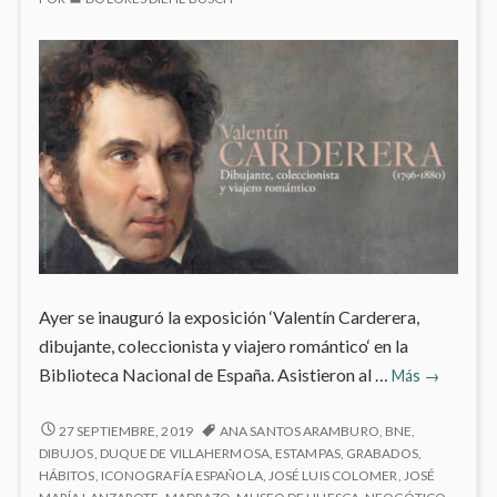
Ayer se inauguró la exposición ‘Valentín Carderera,
dibujante, coleccionista y viajero romántico‘ en la
‘Valentín
Biblioteca Nacional de España. Asistieron al …
Más
→
Carderera
dibujante,
‘VALENTÍN
27 SEPTIEMBRE, 2019
ANA SANTOS ARAMBURO
,
BNE
,
CARDERERA,
coleccioni
DIBUJOS
,
DUQUE DE VILLAHERMOSA
,
ESTAMPAS
,
GRABADOS
,
DIBUJANTE,
HÁBITOS
,
ICONOGRAFÍA ESPAÑOLA
,
JOSÉ LUIS COLOMER
,
JOSÉ
y
COLECCIONISTA