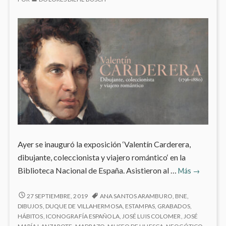
Ayer se inauguró la exposición ‘Valentín Carderera,
dibujante, coleccionista y viajero romántico‘ en la
‘Valentín
Biblioteca Nacional de España. Asistieron al …
Más
→
Carderera
dibujante,
‘VALENTÍN
27 SEPTIEMBRE, 2019
ANA SANTOS ARAMBURO
,
BNE
,
CARDERERA,
coleccioni
DIBUJOS
,
DUQUE DE VILLAHERMOSA
,
ESTAMPAS
,
GRABADOS
,
DIBUJANTE,
HÁBITOS
,
ICONOGRAFÍA ESPAÑOLA
,
JOSÉ LUIS COLOMER
,
JOSÉ
y
COLECCIONISTA