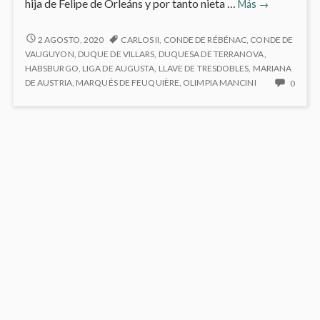
6.1
hija de Felipe de Orleáns y por tanto nieta …
Más
→
María
Luisa
6.1
2 AGOSTO, 2020
CARLOS II
,
CONDE DE RÉBÉNAC
,
CONDE DE
MARÍA
de
VAUGUYON
,
DUQUE DE VILLARS
,
DUQUESA DE TERRANOVA
,
LUISA
HABSBURGO
,
LIGA DE AUGUSTA
,
LLAVE DE TRESDOBLES
,
MARIANA
Orleáns
DE
NO
DE AUSTRIA
,
MARQUÉS DE FEUQUIÈRE
,
OLIMPIA MANCINI
0
ORLEÁNS
HAY
COME
EN
6.1
MARÍ
LUISA
DE
ORLE