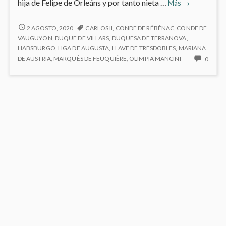
6.1
hija de Felipe de Orleáns y por tanto nieta …
Más
→
María
Luisa
6.1
2 AGOSTO, 2020
CARLOS II
,
CONDE DE RÉBÉNAC
,
CONDE DE
MARÍA
de
VAUGUYON
,
DUQUE DE VILLARS
,
DUQUESA DE TERRANOVA
,
LUISA
HABSBURGO
,
LIGA DE AUGUSTA
,
LLAVE DE TRESDOBLES
,
MARIANA
Orleáns
DE
NO
DE AUSTRIA
,
MARQUÉS DE FEUQUIÈRE
,
OLIMPIA MANCINI
0
ORLEÁNS
HAY
COME
EN
6.1
MARÍ
LUISA
DE
ORLE