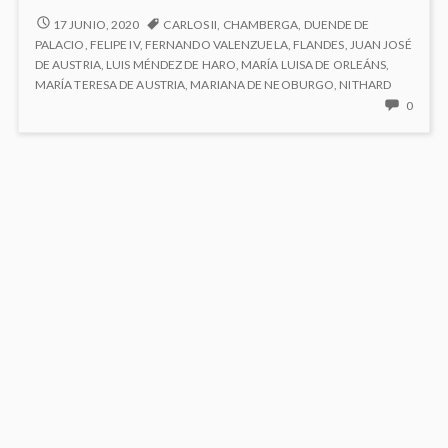
de
5.2
17 JUNIO, 2020
CARLOS II
,
CHAMBERGA
,
DUENDE DE
MARIANA
Austria
PALACIO
,
FELIPE IV
,
FERNANDO VALENZUELA
,
FLANDES
,
JUAN JOSÉ
DE
DE AUSTRIA
,
LUIS MÉNDEZ DE HARO
,
MARÍA LUISA DE ORLEÁNS
,
AUSTRIA
MARÍA TERESA DE AUSTRIA
,
MARIANA DE NEOBURGO
,
NITHARD
NO
0
HAY
COME
EN
5.2
MARI
DE
AUSTR