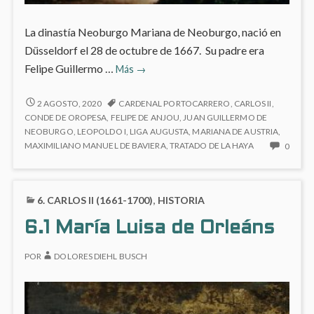
La dinastía Neoburgo Mariana de Neoburgo, nació en
Düsseldorf el 28 de octubre de 1667. Su padre era
6.2
Felipe Guillermo …
Más
→
Mariana
de
6.2
2 AGOSTO, 2020
CARDENAL PORTOCARRERO
,
CARLOS II
,
MARIANA
Neoburgo
CONDE DE OROPESA
,
FELIPE DE ANJOU
,
JUAN GUILLERMO DE
DE
NEOBURGO
,
LEOPOLDO I
,
LIGA AUGUSTA
,
MARIANA DE AUSTRIA
,
NEOBURGO
NO
MAXIMILIANO MANUEL DE BAVIERA
,
TRATADO DE LA HAYA
0
HAY
COME
EN
6. CARLOS II (1661-1700)
,
HISTORIA
6.2
MARI
6.1 María Luisa de Orleáns
DE
NEOB
POR
DOLORES DIEHL BUSCH