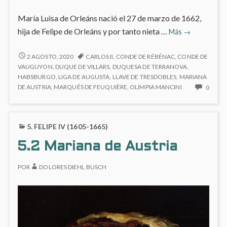
María Luisa de Orleáns nació el 27 de marzo de 1662,
6.1
hija de Felipe de Orleáns y por tanto nieta …
Más
→
María
Luisa
6.1
2 AGOSTO, 2020
CARLOS II
,
CONDE DE RÉBÉNAC
,
CONDE DE
MARÍA
de
VAUGUYON
,
DUQUE DE VILLARS
,
DUQUESA DE TERRANOVA
,
LUISA
HABSBURGO
,
LIGA DE AUGUSTA
,
LLAVE DE TRESDOBLES
,
MARIANA
Orleáns
DE
NO
DE AUSTRIA
,
MARQUÉS DE FEUQUIÈRE
,
OLIMPIA MANCINI
0
ORLEÁNS
HAY
COME
EN
5. FELIPE IV (1605-1665)
6.1
MARÍ
5.2 Mariana de Austria
LUISA
DE
POR
DOLORES DIEHL BUSCH
ORLE