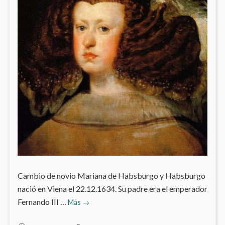
Cambio de novio Mariana de Habsburgo y Habsburgo
nació en Viena el 22.12.1634. Su padre era el emperador
5.2
Fernando III …
Más
→
Mariana
de