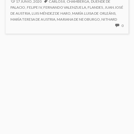
5.2
17 JUNIO, 2020
CARLOS II
,
CHAMBERGA
,
DUENDE DE
MARIANA
Austria
PALACIO
,
FELIPE IV
,
FERNANDO VALENZUELA
,
FLANDES
,
JUAN JOSÉ
DE
DE AUSTRIA
,
LUIS MÉNDEZ DE HARO
,
MARÍA LUISA DE ORLEÁNS
,
AUSTRIA
MARÍA TERESA DE AUSTRIA
,
MARIANA DE NEOBURGO
,
NITHARD
NO
0
HAY
COME
EN
5.2
MARI
DE
AUSTR