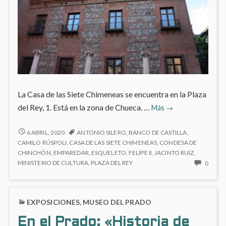
La Casa de las Siete Chimeneas se encuentra en la Plaza
Casa
del Rey, 1. Está en la zona de Chueca. …
Más
→
de
las
CASA
6 ABRIL, 2020
ANTONIO SILERO
,
BANCO DE CASTILLA
,
DE
Siete
CAMILO RÚSPOLI
,
CASA DE LAS SIETE CHIMENEAS
,
CONDESA DE
LAS
CHINCHÓN
,
EMPAREDAR
,
ESQUELETO
,
FELIPE II
,
JACINTO RUIZ
,
Chimeneas
SIETE
NO
MINISTERIO DE CULTURA
,
PLAZA DEL REY
0
CHIMENEAS
HAY
COME
EN
EXPOSICIONES
,
MUSEO DEL PRADO
CASA
DE
En el Prado: «Historia de
LAS