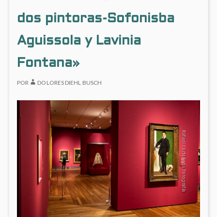
SIETE
dos pintoras-Sofonisba
CHIM
Aguissola y Lavinia
Fontana»
POR
DOLORES DIEHL BUSCH