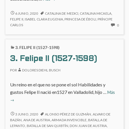
Isabel
de
3.3
6 JUNIO, 2020
CATALINA DE MEDICI
,
CATALINA MICAELA
,
ISABEL
Valois
FELIPE II
,
ISABEL CLARA EUGENIA
,
PRINCESA DE ÉBOLI
,
PRÍNCIPE
DE
NO
CARLOS
0
VALOIS
HAY
COME
EN
3. FELIPE II (1527-1598)
3.3
ISABE
3. Felipe II (1527-1598)
DE
VALOI
POR
DOLORES DIEHL BUSCH
Un reino en el que no se pone el sol Habilidades y
3.
gustos Felipe II nació en1527 en Valladolid, hijo …
Más
Felipe
→
II
(1527-
3.
3 JUNIO, 2020
ALONSO PÉREZ DE GUZMÁN
,
ALVARO DE
1598)
FELIPE
BAZÁN
,
ANA DE AUSTRIA
,
ARMADA INVENCIBLE
,
BATALLA DE
II
LEPANTO
,
BATALLA DE SAN QUIBTÍN
,
DON JUAN DE AUSTRIA
,