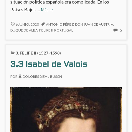
situación política española era complicada. En los
3.4
Países Bajos …
Más
→
Ana
de
3.4
6 JUNIO, 2020
ANTONIO PÉREZ
,
DON JUAN DE AUSTRIA
,
ANA
Austria
NO
DUQUE DE ALBA
,
FELIPE II
,
PORTUGAL
0
DE
HAY
AUSTRIA
COME
EN
3. FELIPE II (1527-1598)
3.4
ANA
3.3 Isabel de Valois
DE
AUSTR
POR
DOLORES DIEHL BUSCH