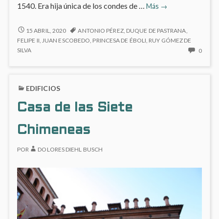
La
1540. Era hija única de los condes de …
Más
→
Princesa
de
LA
15 ABRIL, 2020
ANTONIO PÉREZ
,
DUQUE DE PASTRANA
,
PRINCESA
Éboli
FELIPE II
,
JUAN ESCOBEDO
,
PRINCESA DE ÉBOLI
,
RUY GÓMEZ DE
DE
NO
SILVA
0
ÉBOLI
HAY
COME
EN
EDIFICIOS
LA
PRINC
Casa de las Siete
DE
ÉBOLI
Chimeneas
POR
DOLORES DIEHL BUSCH