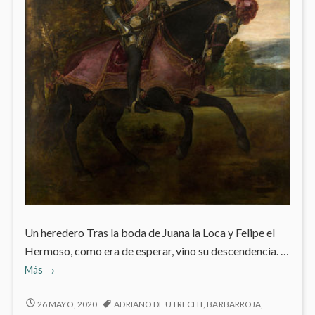
Un heredero Tras la boda de Juana la Loca y Felipe el
Hermoso, como era de esperar, vino su descendencia. …
Carlos
Más
→
V
de
CARLOS
26 MAYO, 2020
ADRIANO DE UTRECHT
,
BARBARROJA
,