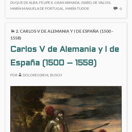
(1527-
DUQUE DE ALBA
,
FELIPE II
,
GRAN ARMADA
,
ISABEL DE VALOIS
,
1598)
NO
MARÍA MANUELA DE PORTUGAL
,
MARÍA TUDOR
0
HAY
COME
EN
2. CARLOS V DE ALEMANIA Y I DE ESPAÑA (1500 -
3.
FELIP
1558)
II
Carlos V de Alemania y I de
(1527
1598)
España (1500 – 1558)
POR
DOLORES DIEHL BUSCH