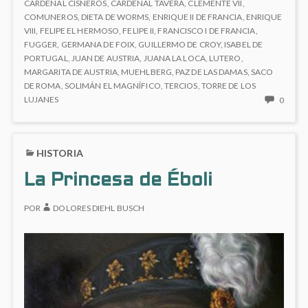
V
Alemania
CARDENAL CISNEROS
,
CARDENAL TAVERA
,
CLEMENTE VII
,
DE
COMUNEROS
,
DIETA DE WORMS
,
ENRIQUE II DE FRANCIA
,
ENRIQUE
y
ALEMANIA
VIII
,
FELIPE EL HERMOSO
,
FELIPE II
,
FRANCISCO I DE FRANCIA
,
I
Y
FUGGER
,
GERMANA DE FOIX
,
GUILLERMO DE CROY
,
ISABEL DE
de
I
PORTUGAL
,
JUAN DE AUSTRIA
,
JUANA LA LOCA
,
LUTERO
,
España
DE
MARGARITA DE AUSTRIA
,
MUEHLBERG
,
PAZ DE LAS DAMAS
,
SACO
ESPAÑA
(1500
DE ROMA
,
SOLIMÁN EL MAGNÍFICO
,
TERCIOS
,
TORRE DE LOS
(1500
NO
LUJANES
0
–
–
HAY
1558)
1558)
COME
EN
HISTORIA
CARL
V
La Princesa de Éboli
DE
ALEM
POR
DOLORES DIEHL BUSCH
Y
I
DE
ESPA
(1500
–
1558)