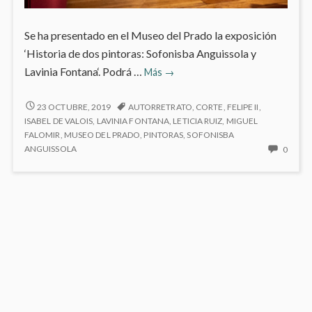
Se ha presentado en el Museo del Prado la exposición
‘Historia de dos pintoras: Sofonisba Anguissola y
En
Lavinia Fontana‘. Podrá …
Más
→
el
Prado:
EN
23 OCTUBRE, 2019
AUTORRETRATO
,
CORTE
,
FELIPE II
,
EL
«Historia
ISABEL DE VALOIS
,
LAVINIA FONTANA
,
LETICIA RUIZ
,
MIGUEL
PRADO:
FALOMIR
,
MUSEO DEL PRADO
,
PINTORAS
,
SOFONISBA
de
«HISTORIA
NO
ANGUISSOLA
0
dos
DE
HAY
pintoras-
DOS
COME
Sofonisba
PINTORAS-
EN
SOFONISBA
Aguissola
EN
AGUISSOLA
EL
y
Y
PRAD
Lavinia
LAVINIA
«HIST
Fontana»
FONTANA»
DE
DOS
PINTO
SOFO