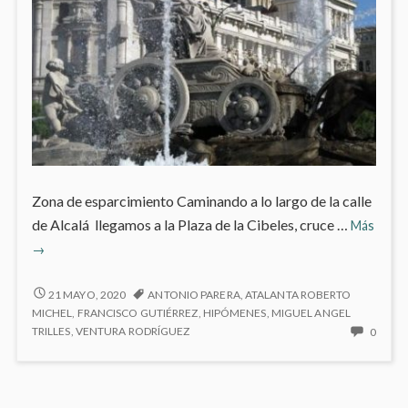
Zona de esparcimiento Caminando a lo largo de la calle
de Alcalá llegamos a la Plaza de la Cibeles, cruce …
Más
Plaza
→
de
la
PLAZA
21 MAYO, 2020
ANTONIO PARERA
,
ATALANTA ROBERTO
DE
Cibeles
MICHEL
,
FRANCISCO GUTIÉRREZ
,
HIPÓMENES
,
MIGUEL ANGEL
LA
NO
TRILLES
,
VENTURA RODRÍGUEZ
0
CIBELES
HAY
COME
EN
PLAZ