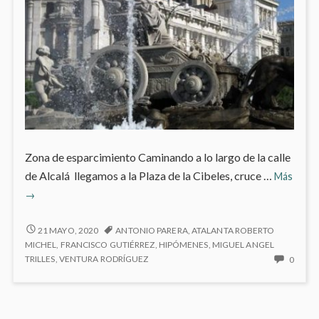
Zona de esparcimiento Caminando a lo largo de la calle
de Alcalá llegamos a la Plaza de la Cibeles, cruce …
Más
Plaza
→
de
la
PLAZA
21 MAYO, 2020
ANTONIO PARERA
,
ATALANTA ROBERTO
DE
Cibeles
MICHEL
,
FRANCISCO GUTIÉRREZ
,
HIPÓMENES
,
MIGUEL ANGEL
LA
NO
TRILLES
,
VENTURA RODRÍGUEZ
0
CIBELES
HAY
COME
EN
PLAZ