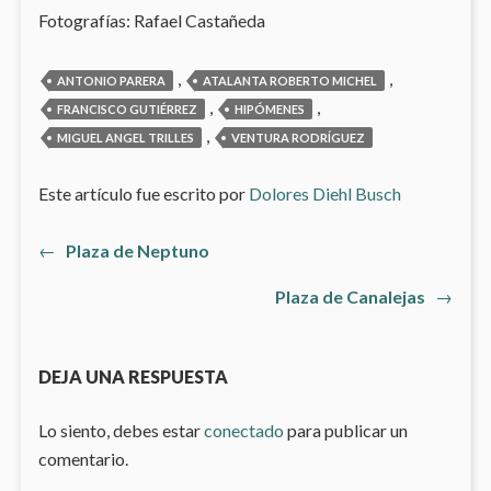
Fotografías: Rafael Castañeda
,
,
ANTONIO PARERA
ATALANTA ROBERTO MICHEL
,
,
FRANCISCO GUTIÉRREZ
HIPÓMENES
,
MIGUEL ANGEL TRILLES
VENTURA RODRÍGUEZ
Este artículo fue escrito por
Dolores Diehl Busch
Artículo
←
Plaza de Neptuno
Navegación
anterior:
Artículo
Plaza de Canalejas
→
de
siguiente
entradas
DEJA UNA RESPUESTA
Lo siento, debes estar
conectado
para publicar un
comentario.