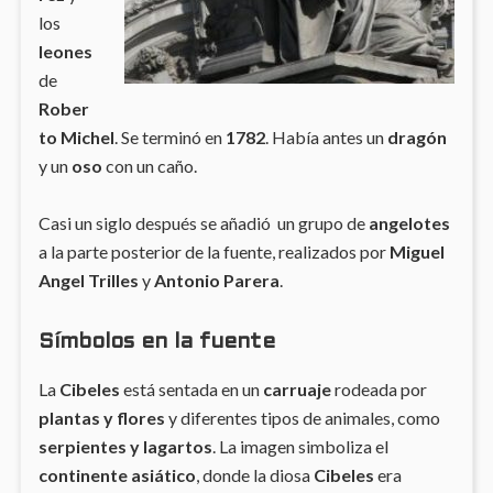
los
leones
de
Rober
to Michel
. Se terminó en
1782
. Había antes un
dragón
y un
oso
con un caño.
Casi un siglo después se añadió un grupo de
angelotes
a la parte posterior de la fuente, realizados por
Miguel
Angel Trilles
y
Antonio Parera
.
Símbolos en la fuente
La
Cibeles
está sentada en un
carruaje
rodeada por
plantas y flores
y diferentes tipos de animales, como
serpientes y lagartos
. La imagen simboliza el
continente asiático
, donde la diosa
Cibeles
era