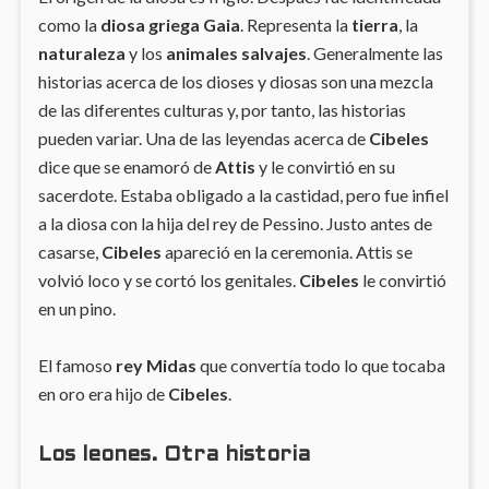
como la
diosa griega Gaia
. Representa la
tierra
, la
naturaleza
y los
animales salvajes
. Generalmente las
historias acerca de los dioses y diosas son una mezcla
de las diferentes culturas y, por tanto, las historias
pueden variar. Una de las leyendas acerca de
Cibeles
dice que se enamoró de
Attis
y le convirtió en su
sacerdote. Estaba obligado a la castidad, pero fue infiel
a la diosa con la hija del rey de Pessino. Justo antes de
casarse,
Cibeles
apareció en la ceremonia. Attis se
volvió loco y se cortó los genitales.
Cibeles
le convirtió
en un pino.
El famoso
rey Midas
que convertía todo lo que tocaba
en oro era hijo de
Cibeles
.
Los leones. Otra historia