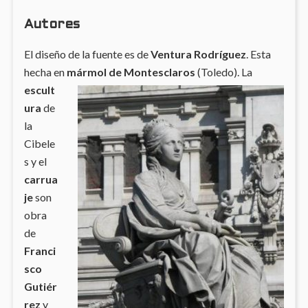
Autores
El diseño de la fuente es de
Ventura Rodríguez
. Esta
hecha en
mármol de
Montesclaros
(Toledo). La
escult
ura
de
la
Cibele
s y el
carrua
je
son
obra
de
Franci
sco
Gutiér
rez
y