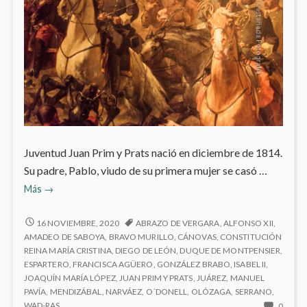
Juventud Juan Prim y Prats nació en diciembre de 1814.
Su padre, Pablo, viudo de su primera mujer se casó …
General
Más
→
Prim
GENERAL
16 NOVIEMBRE, 2020
ABRAZO DE VERGARA
,
ALFONSO XII
,
PRIM
AMADEO DE SABOYA
,
BRAVO MURILLO
,
CÁNOVAS
,
CONSTITUCIÓN
REINA MARÍA CRISTINA
,
DIEGO DE LEÓN
,
DUQUE DE MONTPENSIER
,
ESPARTERO
,
FRANCISCA AGÜERO
,
GONZÁLEZ BRABO
,
ISABEL II
,
JOAQUÍN MARÍA LÓPEZ
,
JUAN PRIM Y PRATS
,
JUÁREZ
,
MANUEL
PAVÍA
,
MENDIZÁBAL
,
NARVÁEZ
,
O´DONELL
,
OLÓZAGA
,
SERRANO
,
NO
WAD-RAS
0