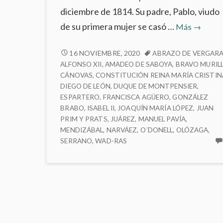
diciembre de 1814. Su padre, Pablo, viudo
General
de su primera mujer se casó …
Más
→
Prim
GENERAL
16 NOVIEMBRE, 2020
ABRAZO DE VERGAR
PRIM
ALFONSO XII
,
AMADEO DE SABOYA
,
BRAVO MURIL
CÁNOVAS
,
CONSTITUCIÓN REINA MARÍA CRISTIN
DIEGO DE LEÓN
,
DUQUE DE MONTPENSIER
,
ESPARTERO
,
FRANCISCA AGÜERO
,
GONZÁLEZ
BRABO
,
ISABEL II
,
JOAQUÍN MARÍA LÓPEZ
,
JUAN
PRIM Y PRATS
,
JUÁREZ
,
MANUEL PAVÍA
,
MENDIZÁBAL
,
NARVÁEZ
,
O´DONELL
,
OLÓZAGA
,
SERRANO
,
WAD-RAS