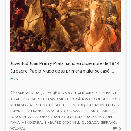
Juventud Juan Prim y Prats nació en diciembre de 1814.
Su padre, Pablo, viudo de su primera mujer se casó …
General
Más
→
Prim
GENERAL
16 NOVIEMBRE, 2020
ABRAZO DE VERGARA
,
ALFONSO XII
,
PRIM
AMADEO DE SABOYA
,
BRAVO MURILLO
,
CÁNOVAS
,
CONSTITUCIÓN
REINA MARÍA CRISTINA
,
DIEGO DE LEÓN
,
DUQUE DE MONTPENSIER
,
ESPARTERO
,
FRANCISCA AGÜERO
,
GONZÁLEZ BRABO
,
ISABEL II
,
JOAQUÍN MARÍA LÓPEZ
,
JUAN PRIM Y PRATS
,
JUÁREZ
,
MANUEL
PAVÍA
,
MENDIZÁBAL
,
NARVÁEZ
,
O´DONELL
,
OLÓZAGA
,
SERRANO
,
NO
WAD-RAS
0