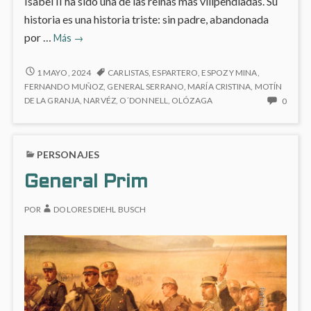
Isabel II ha sido una de las reinas mas vilipendiadas. Su
historia es una historia triste: sin padre, abandonada
Isabel
por …
Más
→
II
(1830-
ISABEL
1 MAYO, 2024
CARLISTAS
,
ESPARTERO
,
ESPOZ Y MINA
,
II
1904)
FERNANDO MUÑOZ
,
GENERAL SERRANO
,
MARÍA CRISTINA
,
MOTÍN
(1830-
NO
DE LA GRANJA
,
NARVÉZ
,
O´DONNELL
,
OLÓZAGA
0
1904)
HAY
COME
EN
PERSONAJES
ISABE
II
General Prim
(1830
1904)
POR
DOLORES DIEHL BUSCH