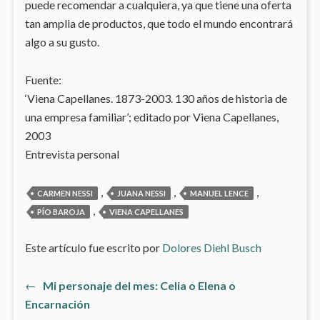
puede recomendar a cualquiera, ya que tiene una oferta
tan amplia de productos, que todo el mundo encontrará
algo a su gusto.
Fuente:
‘Viena Capellanes. 1873-2003. 130 años de historia de
una empresa familiar’; editado por Viena Capellanes,
2003
Entrevista personal
,
,
,
CARMEN NESSI
JUANA NESSI
MANUEL LENCE
,
PÍO BAROJA
VIENA CAPELLANES
Este artículo fue escrito por
Dolores Diehl Busch
Artículo
←
Mi personaje del mes: Celia o Elena o
Navegación
anterior:
Encarnación