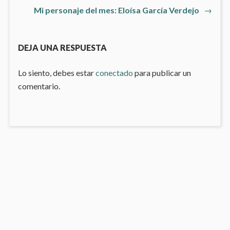
de
Artículo
Mi personaje del mes: Eloísa García Verdejo
→
siguiente
entradas
DEJA UNA RESPUESTA
Lo siento, debes estar
conectado
para publicar un
comentario.